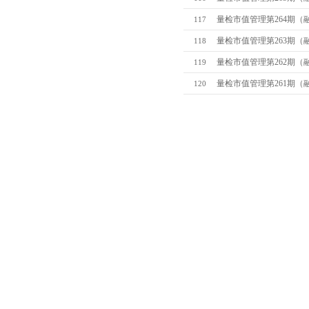
量检市值管理第264期（
117
量检市值管理第263期（
118
量检市值管理第262期（
119
量检市值管理第261期（
120